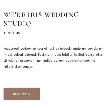
WE'RE IRIS WEDDING
STUDIO
Instagram
ABOUT US
Appareat scribentur sea et, est cu impedit maiorum ponderum.
In est soleat eligendi facilisis, in eum labitur fastidii consetetur,
sit labitur assueverit no. Iudico putent apeirian an mei, no
tritani ullamcorper.
READ MORE