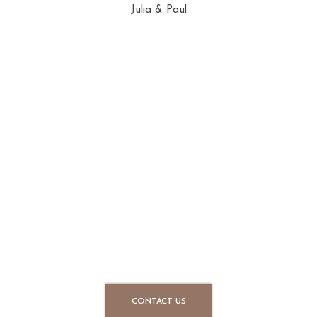
Julia & Paul
LET'S TALK
Eum sale percipitur cu, ea has vitae probatus adipisci. Assum
inermis eam ei, accusata erroribus sententiae his cu. Id iusto
vituperata est, ius ne eruditi vituperata. Duo dolorem
consetetur eloquentiam et. Probo utroque ei pri, nec error
melius eu.
CONTACT US