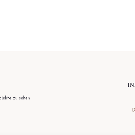
I
ojekte zu sehen
D