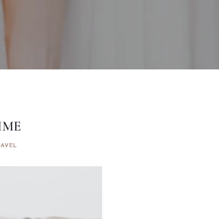
IME
RAVEL