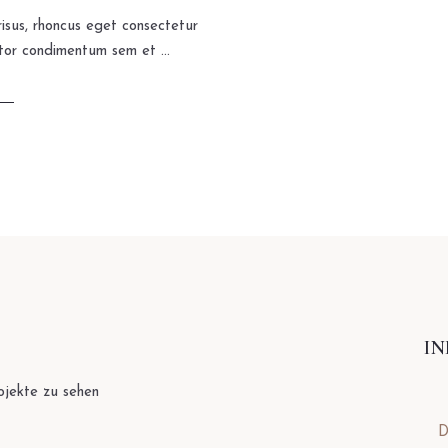
isus, rhoncus eget consectetur
tor condimentum sem et ...
I
ojekte zu sehen
D